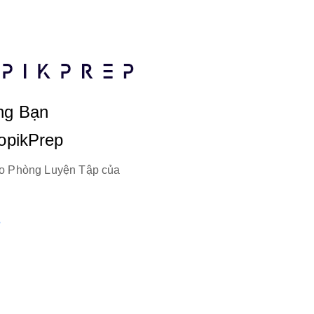
ng Bạn
TopikPrep
o Phòng Luyện Tập của
?