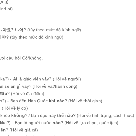
ợng)
ind of)
/ -아요? / -어?
(tùy theo mức độ kính ngữ)
-이야?
(tùy theo mức độ kính ngữ)
 với câu hỏi Có/Không.
ka?) -
Ai
là giáo viên vậy? (Hỏi về người)
ạn sẽ ăn
gì
vậy? (Hỏi về vật/hành động)
đâu
? (Hỏi về địa điểm)
?) - Bạn đến Hàn Quốc
khi nào
? (Hỏi về thời gian)
(Hỏi về lý do)
n khỏe
không
? / Bạn dạo này
thế nào
? (Hỏi về tình trạng, cách thức)
kka?) - Bạn là người nước
nào
? (Hỏi về lựa chọn, quốc tịch)
iền
? (Hỏi về giá cả)