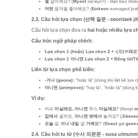
몇
살이에요? (
Myeot
sarieyo?) - Bạn bao nhi
어떤
음악을 좋아해요? (
Eotteon
eumageul joah
2.3. Câu hỏi lựa chọn (선택 질문 - seontaek ji
Câu hỏi lựa chọn đưa ra
hai hoặc nhiều lựa c
Cấu trúc ngữ pháp chính:
Lựa chọn 1 (hoặc) Lựa chọn 2 + -(으)ㄹ
Lựa chọn 1 아니면 Lựa chọn 2 + Động từ/Tí
Liên từ lựa chọn phổ biến:
-거나 (geona):
"hoặc là" (dùng khi liệt kê lựa 
아니면 (animyeon):
"hay là", "hoặc là" (dùng 
Ví dụ:
커피
마실래요, 아니면
주스
마실래요
? (Keopi
m
집에서
쉴까요,
아니면
밖에서
놀까요? (
Jibese
오늘
갈
거나
내일
갈
거예요
? (
Oneul
gal
geon
2.4. Câu hỏi tu từ (수사 의문문 - susa uimunm