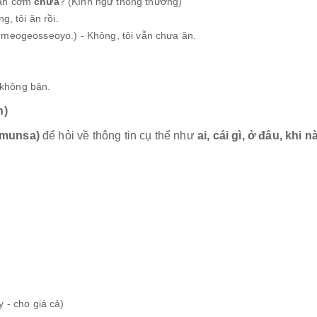
 ăn cơm
chưa
? (Kính ngữ thông thường)
 tôi ăn rồi.
ogeosseoyo.) - Không, tôi vẫn chưa ăn.
không bận.
n)
imunsa)
để hỏi về thông tin cụ thể như
ai, cái gì, ở đâu, khi 
- cho giá cả)