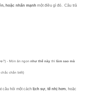
iến, hoặc nhấn mạnh
một điều gì đó. Câu trả
yo
?) - Món ăn ngon
như thế này
thì
làm sao mà
, chắc chắn biết)
ạt câu hỏi một cách
lịch sự, tế nhị hơn
, hoặc