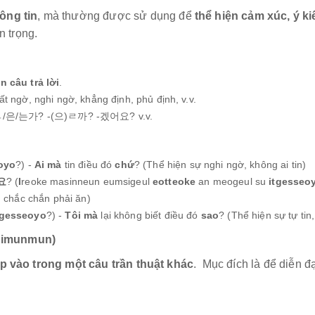
ông tin
, mà thường được sử dụng để
thể hiện cảm xúc, ý k
 trọng.
 câu trả lời
.
t ngờ, nghi ngờ, khẳng định, phủ định, v.v.
ㄴ/은/는가? -(으)ㄹ까? -겠어요? v.v.
oyo
?) -
Ai mà
tin điều đó
chứ
? (Thể hiện sự nghi ngờ, không ai tin)
요
? (
I
reoke masinneun eumsigeul
eotteoke
an meogeul su
itgesseo
, chắc chắn phải ăn)
gesseoyo
?) -
Tôi mà
lại không biết điều đó
sao
? (Thể hiện sự tự tin
 uimunmun)
p vào trong một câu trần thuật khác
. Mục đích là để diễn đ