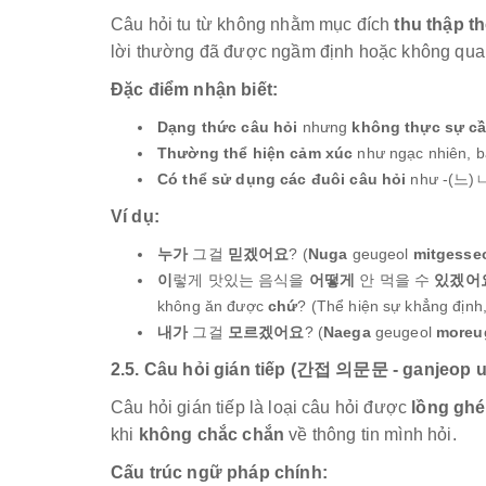
Câu hỏi tu từ không nhằm mục đích
thu thập th
lời thường đã được ngầm định hoặc không quan
Đặc điểm nhận biết:
Dạng thức câu hỏi
nhưng
không thực sự cần
Thường thể hiện cảm xúc
như ngạc nhiên, bấ
Có thể sử dụng các đuôi câu hỏi
như -(느)
Ví dụ:
누가
그걸
믿겠어요
? (
Nuga
geugeol
mitgesse
이
렇게 맛있는 음식을
어떻게
안 먹을 수
있겠어
không ăn được
chứ
? (Thể hiện sự khẳng định
내가
그걸
모르겠어요
? (
Naega
geugeol
moreu
2.5. Câu hỏi gián tiếp (간접 의문문 - ganjeop
Câu hỏi gián tiếp là loại câu hỏi được
lồng ghé
khi
không chắc chắn
về thông tin mình hỏi.
Cấu trúc ngữ pháp chính: