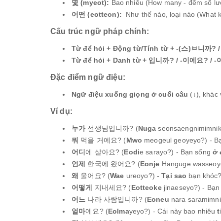
몇 (myeot):
Bao nhiêu (How many - đếm số lư
어떤 (eotteon):
Như thế nào, loại nào (What k
Cấu trúc ngữ pháp chính:
Từ để hỏi + Động từ/Tính từ + -(스)ㅂ니까? 
Từ để hỏi + Danh từ + 입니까? / -이에요? / 
Đặc điểm ngữ điệu:
Ngữ điệu xuống giọng ở cuối câu
(↓), khác
Ví dụ:
누가
선생님입니까? (
Nuga
seonsaengnimimnik
뭐
먹을 거예요? (
Mwo
meogeul geoyeyo?) - B
어디
에 살아요? (
Eodi
e sarayo?) - Bạn sống
ở 
언제
한국에 왔어요? (
Eonje
Hanguge wasseoyo
왜
울어요? (
Wae
ureoyo?) -
Tại sao
bạn khóc? 
어떻게
지내세요? (
Eotteoke
jinaeseyo?) - Bạ
어느
나라 사람입니까? (
Eoneu
nara saramimni
얼마
예요? (
Eolma
yeyo?) - Cái này bao nhiêu
t