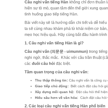
Câu nghi vấn tiếng Hàn
không chỉ đơn thuần là
hiện sự tò mò, quan tâm đến thế giới xung quan
tình huống giao tiếp tiếng Hàn.
Bài viết này sẽ là hướng dẫn chi tiết và dễ hiểu
ta sẽ cùng nhau khám phá từ khái niệm cơ bản, 
mẹo học hiệu quả. Hãy cùng bắt đầu hành trình
1. Câu nghi vấn tiếng Hàn là gì?
Câu nghi vấn (의문문 - uimunmun)
trong tiến
nghi ngờ, thắc mắc. Khác với câu trần thuật (c
các
đuôi câu hỏi
đặc biệt.
Tầm quan trọng của câu nghi vấn:
Thu thập thông tin:
Câu nghi vấn là công cụ c
Giao tiếp chủ động:
Biết cách đặt câu hỏi gi
Xây dựng mối quan hệ:
Đặt câu hỏi thể hiện
Hiểu sâu hơn về văn hóa:
Cách đặt câu hỏi 
2. Các loại câu nghi vấn tiếng Hàn phổ biến