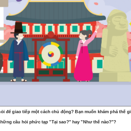
hỏi để giao tiếp một cách chủ động? Bạn muốn khám phá thế gi
hững câu hỏi phức tạp "Tại sao?" hay "Như thế nào?"?