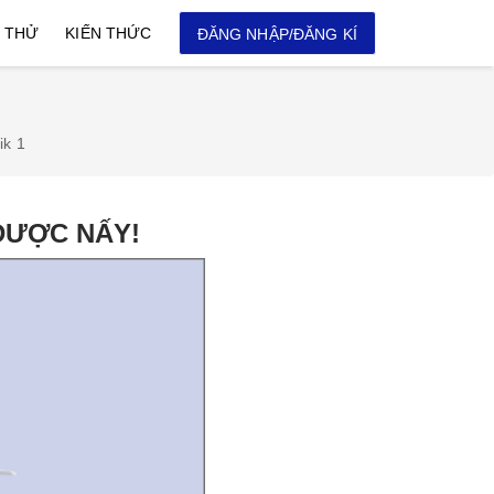
I THỬ
KIẾN THỨC
ĐĂNG NHẬP/ĐĂNG KÍ
ik 1
 ĐƯỢC NẤY!