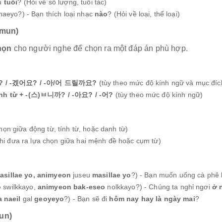
êu
tuổi
? (Hỏi về số lượng, tuổi tác)
aeyo?) - Bạn thích loại nhạc
nào
? (Hỏi về loại, thể loại)
lmun)
họn
cho người nghe để chọn ra một đáp án phù hợp.
래요? / -겠어요? / -아/어 드릴까요?
(tùy theo mức độ kính ngữ và mục đíc
nh từ + -(스)ㅂ니까? / -아요? / -어?
(tùy theo mức độ kính ngữ)
chọn giữa động từ, tính từ, hoặc danh từ)
khi đưa ra lựa chọn giữa hai mệnh đề hoặc cụm từ)
asillae yo, animyeon
juseu
masillae yo
?) - Bạn muốn uống cà phê
o
swilkkayo,
animyeon
bak-eseo
nolkkayo?) - Chúng ta nghỉ ngơi
ở 
a
naeil
gal
geoyeyo
?) - Bạn sẽ đi
hôm nay hay là ngày mai
?
un)