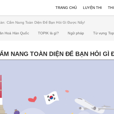
TRANG CHỦ
LUYỆN THI
TH
Hàn: Cẩm Nang Toàn Diện Để Bạn Hỏi Gì Được Nấy!
ăn Hoá Hàn Quốc
TOPIK là gì?
Ngữ pháp
Từ vựng Top
CẨM NANG TOÀN DIỆN ĐỂ BẠN HỎI GÌ