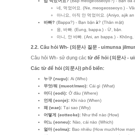
밥 먹었어요?
(Bap meogeosseoyo?) - Bạn đã
네, 먹었어요. (Ne, meogeosseoyo.) - Vâng,
아니요, 아직 안 먹었어요. (Aniyo, ajik an me
바빠?
(Bappa?) - Bạn bận
à
? (Thân mật)
응, 바빠. (Eung, bappa.) - Ừ, bận.
아니, 안 바빠. (Ani, an bappa.) - Không, 
2.2. Câu hỏi Wh- (의문사 질문 - uimunsa jilmu
Câu hỏi Wh- sử dụng các
từ để hỏi (의문사 - u
Các từ để hỏi (의문사) phổ biến:
누구 (nugu):
Ai (Who)
무엇/뭐 (mueot/mwo):
Cái gì (What)
어디 (eodi):
Ở đâu (Where)
언제 (eonje):
Khi nào (When)
왜 (wae):
Tại sao (Why)
어떻게 (eotteoke):
Như thế nào (How)
어느 (eoneu):
Nào, cái nào (Which)
얼마 (eolma):
Bao nhiêu (How much/How many 