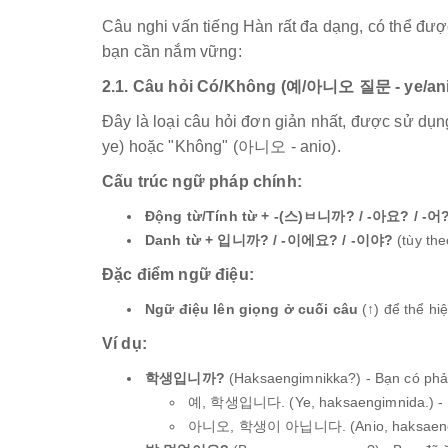
Câu nghi vấn tiếng Hàn rất đa dạng, có thể đượ
bạn cần nắm vững:
2.1. Câu hỏi Có/Không (예/아니오 질문 - ye/ani
Đây là loại câu hỏi đơn giản nhất, được sử dụ
ye) hoặc "Không" (아니오 - anio).
Cấu trúc ngữ pháp chính:
Động từ/Tính từ + -(스)ㅂ니까? / -아요? / -어
Danh từ + 입니까? / -이에요? / -이야?
(tùy th
Đặc điểm ngữ điệu:
Ngữ điệu lên giọng ở cuối câu
(↑) để thể hiệ
Ví dụ:
학생입니까?
(Haksaengimnikka?) - Bạn có phải
예, 학생입니다. (Ye, haksaengimnida.) - Vâ
아니오, 학생이 아닙니다. (Anio, haksaengi ani