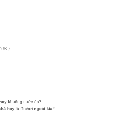
h hỏi)
hay là
uống nước ép?
nhà hay là
đi chơi
ngoài kia
?