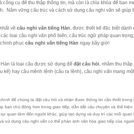
 công cụ để thu thập thông tin, mà còn là chìa khóa để bạn m
h. Nắm vững cấu trúc và cách sử dụng câu nghi vấn sẽ giúp b
 nhất về
câu nghi vấn tiếng Hàn
, được thiết kế đặc biệt dàn
các loại câu nghi vấn phổ biến, cấu trúc ngữ pháp quan trọng
 chinh phục
câu nghi vấn tiếng Hàn
ngay bây giờ!
g Hàn là loại câu được sử dụng để
đặt câu hỏi
, nhằm thu thập 
âu kể) hay câu mệnh lệnh (câu ra lệnh), câu nghi vấn mang mộ
hính để chúng ta đặt câu hỏi và nhận được thông tin cần thiết trong g
úp bạn chủ động hơn trong giao tiếp, dẫn dắt câu chuyện và thể hiệ
 sự quan tâm đến người khác, giúp tạo dựng và duy trì các mối quan 
và sử dụng câu nghi vấn có thể phản ánh văn hóa giao tiếp của ngư