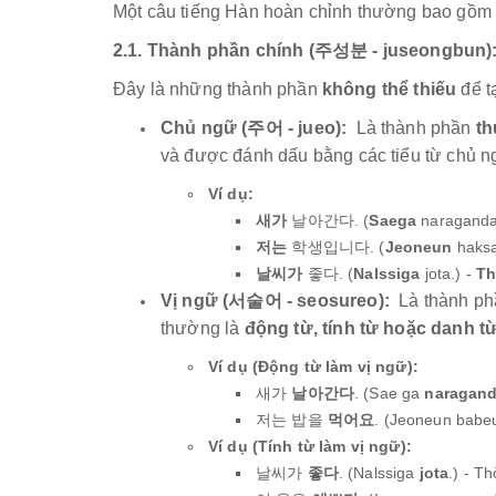
Một câu tiếng Hàn hoàn chỉnh thường bao gồm c
2.1. Thành phần chính (주성분 - juseongbun)
Đây là những thành phần
không thể thiếu
để t
Chủ ngữ (주어 - jueo):
Là thành phần
th
và được đánh dấu bằng các tiểu từ chủ 
Ví dụ:
새
가
날아간다. (
Sae
ga
naraganda
저는
학생입니다. (
Jeo
neun
haksa
날씨
가
좋다. (
Nalssi
ga
jota.) -
Th
Vị ngữ (서술어 - seosureo):
Là thành p
thường là
động từ, tính từ hoặc danh từ
Ví dụ (Động từ làm vị ngữ):
새가
날아간다
. (Sae ga
naragan
저는 밥을
먹어요
. (Jeoneun babe
Ví dụ (Tính từ làm vị ngữ):
날씨가
좋다
. (Nalssiga
jota
.) - Th