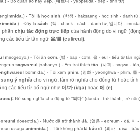
da
.) - Bộ quần áo này
đẹp
. (예쁘다 - yeppeuda - đẹp - tính từ)
aeng
imnida
.) - Tôi là
học sinh
. (학생 - haksaeng - học sinh - danh t
kimnida
.) - Đây là
sách
. (책 - chaek - sách - danh từ, 입니다 - imnid
h phần
chịu tác động trực tiếp
của hành động do vị ngữ (động
g các tiểu từ tân ngữ
을/를 (eul/reul)
.
ul
meogeoyo.) - Tôi ăn
cơm
. (밥 - bap - cơm, 을 - eul - tiểu từ tân ng
engeun
sagwareul
joahaeyo.) - Em trai thích
táo
. (사과 - sagwa - táo, 
onghwareul
bomnida.) - Tôi xem
phim
. (영화 - yeonghwa - phim, 를 - r
 sung ý nghĩa
cho vị ngữ, làm rõ nghĩa cho động từ hoặc tín
ằng các tiểu từ bổ ngữ như
이/가 (i/ga)
hoặc
에 (e)
.
boeo):
Bổ sung nghĩa cho động từ "되다" (doeda - trở thành, trở nên
eoreumi
doeeotda.) - Nước đã trở thành
đá
. (얼음 - eoreum - đá, 이 - 
oneun uisaga
animnida
.) - Tôi không phải là
bác sĩ
. (의사 - uisa - bác