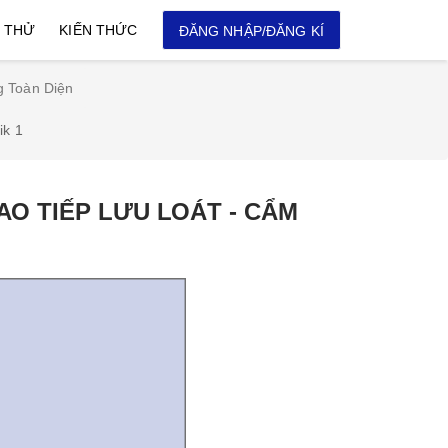
I THỬ
KIẾN THỨC
ĐĂNG NHẬP/ĐĂNG KÍ
g Toàn Diện
ik 1
AO TIẾP LƯU LOÁT - CẨM