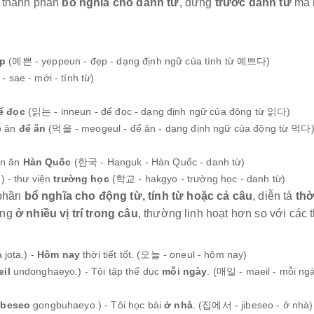
thành phần
bổ nghĩa cho danh từ
, đứng
trước danh từ
mà n
p
(예쁜 - yeppeun - đẹp - dạng định ngữ của tính từ 예쁘다)
- sae - mới - tính từ)
ể đọc
(읽는 - inneun - để đọc - dạng định ngữ của động từ 읽다)
ồ ăn
để ăn
(먹을 - meogeul - để ăn - dạng định ngữ của động từ 먹다
ón ăn
Hàn Quốc
(한국 - Hanguk - Hàn Quốc - danh từ)
 - thư viện
trường học
(학교 - hakgyo - trường học - danh từ)
phần
bổ nghĩa cho động từ, tính từ hoặc cả câu
, diễn tả
thờ
ứng
ở nhiều vị trí trong câu
, thường linh hoạt hơn so với các
 jota.) -
Hôm nay
thời tiết tốt. (오늘 - oneul - hôm nay)
il
undonghaeyo.) - Tôi tập thể dục
mỗi ngày
. (매일 - maeil - mỗi ng
ibeseo
gongbuhaeyo.) - Tôi học bài
ở nhà
. (집에서 - jibeseo - ở nhà)