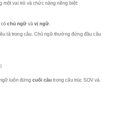
một vai trò và chức năng riêng biệt:
n có
chủ ngữ
và
vị ngữ
.
u tả trong câu. Chủ ngữ thường đứng đầu câu
ề)
 ngữ luôn đứng
cuối câu
trong cấu trúc SOV và