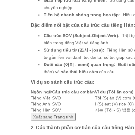
Giao tiếp lưu loát và tự nhiên:
Sử dụng cấu t
chuyên nghiệp.
Tiến bộ nhanh chóng trong học tập:
Hiểu cấ
Đặc điểm nổi bật của cấu trúc câu tiếng Hàn
Cấu trúc SOV (Subject-Object-Verb):
Trật tự
biến trong tiếng Việt và tiếng Anh.
Sử dụng tiểu từ (조사 - josa):
Tiếng Hàn sử 
từ gắn liền với danh từ, đại từ, số từ, giúp xác
Đuôi câu (어미 - eomi) quan trọng:
Đuôi câ
thán) và
sắc thái biểu cảm
của câu.
Ví dụ so sánh cấu trúc câu:
Ngôn ngữ
Cấu trúc câu cơ bản
Ví dụ (Tôi ăn cơm)
Tiếng Việt
SVO
Tôi (S) ăn (V) cơm (
Tiếng Anh
SVO
I (S) eat (V) rice (O)
Tiếng Hàn
SOV
저는 (Tôi - S) 밥을 (
Xuất sang Trang tính
2. Các thành phần cơ bản của câu tiếng Hàn