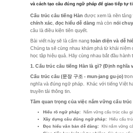
và cách tạo câu đúng ngữ pháp để giao tiếp tự t
Cấu trúc câu tiếng Hàn
được xem là nền tảng 
chính xác
,
đọc hiểu dễ dàng
mà còn
nói chuy
câu là điều kiện tiên quyết.
Bài viết này sẽ là cẩm nang
toàn diện và dễ hi
Chúng ta sẽ cùng nhau khám phá từ khái niệm cơ
học tập hiệu quả. Hãy cùng nhau bắt đầu hành 
1. Cấu trúc câu tiếng Hàn là gì? (Định nghĩa
Cấu trúc câu (문장 구조 - mun-jang gu-jo)
tron
nghĩa và đúng ngữ pháp. Khác với tiếng Việt ha
truyền tải thông tin.
Tầm quan trọng của việc nắm vững cấu trúc 
Hiểu rõ ngữ pháp:
Nắm vững cấu trúc câu giú
Xây dựng câu đúng ngữ pháp:
Hiểu cấu trúc
Đọc hiểu văn bản dễ dàng:
Khi nắm vững cấu