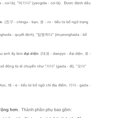
 coi là), "여기다" (yeogida - coi là). Được đánh dấu
n
. (친구 - chingu - bạn, 로 - ro - tiểu từ bổ ngữ trạng
nghada - quyết định), "임명하다" (imyeonghada - bổ
ầu anh ấy làm
đại diện
. (대표 - daepyo - đại diện, 로 -
số động từ di chuyển như "가다" (gada - đi), "오다"
học, 에 - e - tiểu từ bổ ngữ chỉ địa điểm, 가다 - gada -
 động hơn
. Thành phần phụ bao gồm: