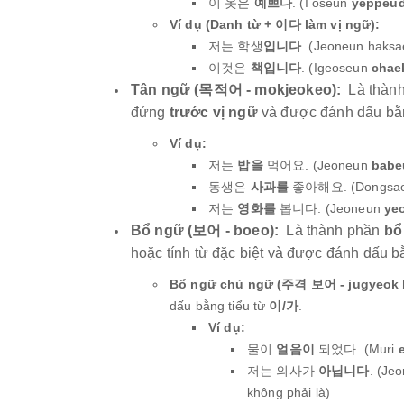
이 옷은
예쁘다
. (I oseun
yeppeu
Ví dụ (Danh từ + 이다 làm vị ngữ):
저는 학생
입니다
. (Jeoneun haks
이것은
책입니다
. (Igeoseun
chae
Tân ngữ (목적어 - mokjeokeo):
Là thàn
đứng
trước vị ngữ
và được đánh dấu bằn
Ví dụ:
저는
밥을
먹어요. (Jeoneun
babe
동생은
사과를
좋아해요. (Dongsa
저는
영화를
봅니다. (Jeoneun
ye
Bổ ngữ (보어 - boeo):
Là thành phần
bổ
hoặc tính từ đặc biệt và được đánh dấu b
Bổ ngữ chủ ngữ (주격 보어 - jugyeok 
dấu bằng tiểu từ
이/가
.
Ví dụ:
물이
얼음이
되었다. (Muri
저는 의사가
아닙니다
. (Je
không phải là)