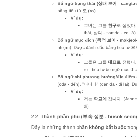
Bổ ngữ trạng thái (상태 보어 - sangtae
bằng tiểu từ
로 (ro)
.
Ví dụ:
그녀는 그를
친구로
삼았다. (
thái, 삼다 - samda - coi là)
Bổ ngữ mục đích (목적 보어 - mokjeok
nhiệm). Được đánh dấu bằng tiểu từ
으로
Ví dụ:
그들은 그를
대표로
정했다. (
ro - tiểu từ bổ ngữ mục đ
Bổ ngữ chỉ phương hướng/địa điểm
(oda - đến), "다니다" (danida - đi lại). 
Ví dụ:
저는
학교에
갑니다. (Jeon
đi)
2.2. Thành phần phụ (부속 성분 - busok seon
Đây là những thành phần
không bắt buộc
tron