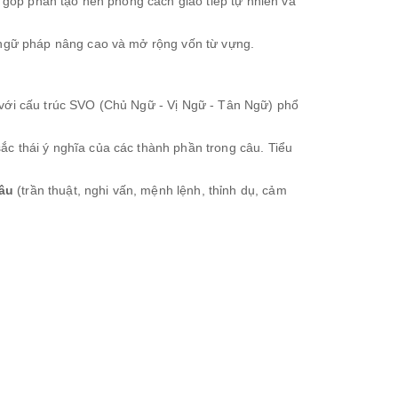
 góp phần tạo nên phong cách giao tiếp tự nhiên và
c ngữ pháp nâng cao và mở rộng vốn từ vựng.
 với cấu trúc SVO (Chủ Ngữ - Vị Ngữ - Tân Ngữ) phổ
ắc thái ý nghĩa của các thành phần trong câu. Tiểu
câu
(trần thuật, nghi vấn, mệnh lệnh, thỉnh dụ, cảm