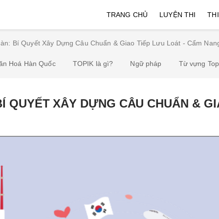
TRANG CHỦ
LUYỆN THI
TH
Hàn: Bí Quyết Xây Dựng Câu Chuẩn & Giao Tiếp Lưu Loát - Cẩm Nan
ăn Hoá Hàn Quốc
TOPIK là gì?
Ngữ pháp
Từ vựng Top
BÍ QUYẾT XÂY DỰNG CÂU CHUẨN & GI