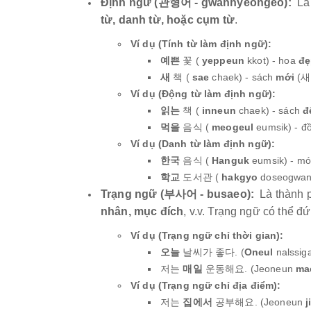
Định ngữ (관형어 - gwanhyeongeo):
Là 
từ, danh từ, hoặc cụm từ
.
Ví dụ (Tính từ làm định ngữ):
예쁜
꽃 (
yeppeun
kkot) - hoa
đẹ
새
책 (
sae
chaek) - sách
mới
(새 
Ví dụ (Động từ làm định ngữ):
읽는
책 (
inneun
chaek) - sách
đ
먹을
음식 (
meogeul
eumsik) - đ
Ví dụ (Danh từ làm định ngữ):
한국
음식 (
Hanguk
eumsik) - m
학교
도서관 (
hakgyo
doseogwan)
Trạng ngữ (부사어 - busaeo):
Là thành 
nhân, mục đích
, v.v. Trạng ngữ có thể đ
Ví dụ (Trạng ngữ chỉ thời gian):
오늘
날씨가 좋다. (
Oneul
nalssiga
저는
매일
운동해요. (Jeoneun
mae
Ví dụ (Trạng ngữ chỉ địa điểm):
저는
집에서
공부해요. (Jeoneun
j