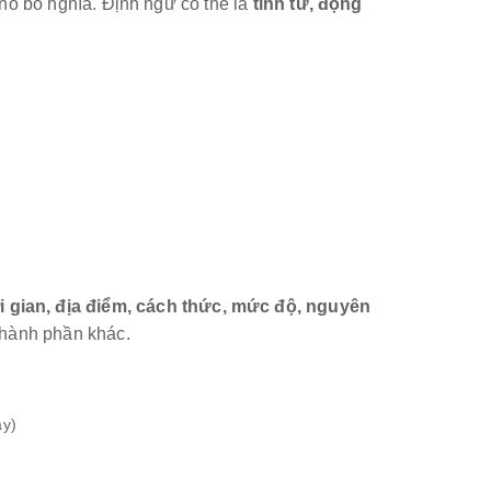
ó bổ nghĩa. Định ngữ có thể là
tính từ, động
)
i gian, địa điểm, cách thức, mức độ, nguyên
 thành phần khác.
ày)