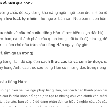
in và hiệu quả hơn?
vững chắc để xây dựng khả năng ngôn ngữ toàn diện. Hiểu rõ
ện lưu loát
,
tự nhiên
như người bản xứ. Nếu bạn muốn tiến x
ểu nhất
về
cấu trúc câu tiếng Hàn
, được biên soạn đặc biệt
 bản, các thành phần câu quan trọng, trật tự từ đặc trưng, đ
trình làm chủ
cấu trúc câu tiếng Hàn
ngay bây giờ!
 và tầm quan trọng)
g tiếng Hàn đề cập đến
cách thức các từ và cụm từ được s
y tiếng Anh, cấu trúc câu tiếng Hàn có những đặc trưng riêng
câu tiếng Hàn:
p bạn hiểu sâu về ngữ pháp tiếng Hàn, biết cách các thành phần câu
 câu là chìa khóa để bạn tự tin tạo ra những câu văn chính xác, trán
 trúc câu, bạn có thể dễ dàng phân tích và hiểu ý nghĩa của các câu