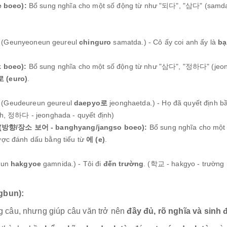
 boeo):
Bổ sung nghĩa cho một số động từ như "되다", "삼다" (samda -
Geunyeoneun geureul
chinguro
samatda.) - Cô ấy coi anh ấy là
bạ
 boeo):
Bổ sung nghĩa cho một số động từ như "삼다", "정하다" (jeo
 (euro)
.
Geudeureun geureul
daepyo로
jeonghaetda.) - Họ đã quyết định b
ích, 정하다 - jeonghada - quyết định)
 (방향/장소 보어 - banghyang/jangso boeo):
Bổ sung nghĩa cho một 
Được đánh dấu bằng tiểu từ
에 (e)
.
eun
hakgyoe
gamnida.) - Tôi đi
đến trường
. (학교 - hakgyo - trường 
gbun):
g câu, nhưng giúp câu văn trở nên
đầy đủ, rõ nghĩa và sinh