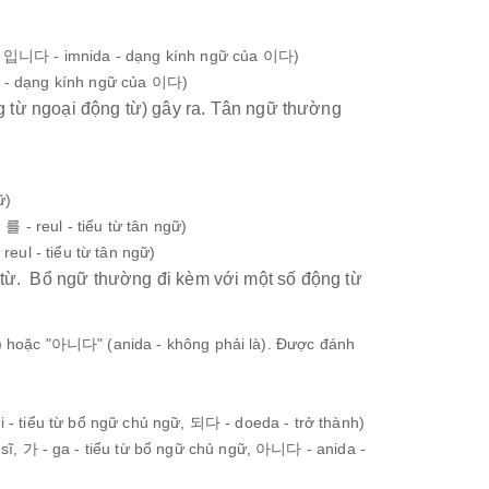
ừ, 입니다 - imnida - dạng kính ngữ của 이다)
a - dạng kính ngữ của 이다)
 từ ngoại động từ) gây ra. Tân ngữ thường
ữ)
를 - reul - tiểu từ tân ngữ)
eul - tiểu từ tân ngữ)
h từ. Bổ ngữ thường đi kèm với một số động từ
) hoặc "아니다" (anida - không phải là). Được đánh
i - tiểu từ bổ ngữ chủ ngữ, 되다 - doeda - trở thành)
 sĩ, 가 - ga - tiểu từ bổ ngữ chủ ngữ, 아니다 - anida -