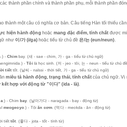
ác thành phần chính và thành phần phụ, mỗi thành phần đóng 
:
ạo thành một câu có nghĩa cơ bản. Câu tiếng Hàn tối thiểu cầ
ực hiện hành động
hoặc
mang đặc điểm, tính chất
được miê
ngữ như
이/가 (i/ga)
hoặc tiểu từ chủ đề
은/는 (eun/neun)
.
.) -
Chim
bay. (새 - sae - chim, 가 - ga - tiểu từ chủ ngữ)
engimnida.) -
Tôi
là học sinh. (저 - jeo - tôi, 는 - neun - tiểu từ chủ đ
ời tiết
tốt. (날씨 - nalssi - thời tiết, 가 - ga - tiểu từ chủ ngữ)
hần
miêu tả hành động, trạng thái, tính chất
của chủ ngữ. Vị
 kết hợp với động từ "이다" (ida - là)
.
da
.) - Chim
bay
. (날아가다 - naragada - bay - động từ)
ul
meogeoyo
.) - Tôi
ăn cơm
. (먹다 - meokda - ăn - động từ)
ời tiết
tốt
. (좋다 - jota - tốt - tính từ)