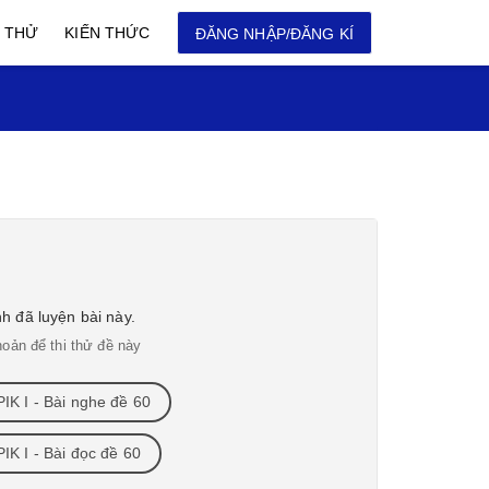
I THỬ
KIẾN THỨC
ĐĂNG NHẬP/ĐĂNG KÍ
 đã luyện bài này.
oản để thi thử đề này
IK I - Bài nghe đề 60
K I - Bài đọc đề 60