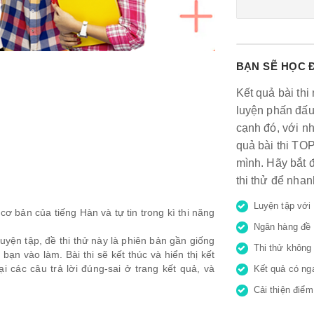
BẠN SẼ HỌC 
Kết quả bài thi
luyện phấn đấu
cạnh đó, với n
quả bài thi TO
mình. Hãy bắt 
thi thử để nha
Luyện tập với 
cơ bản của tiếng Hàn và tự tin trong kì thi năng
Ngân hàng đề 
uyện tập, đề thi thử này là phiên bản gần giống
Thi thử không 
 bạn vào làm. Bài thi sẽ kết thúc và hiển thị kết
ại các câu trả lời đúng-sai ở trang kết quả, và
Kết quả có nga
Cải thiện điểm