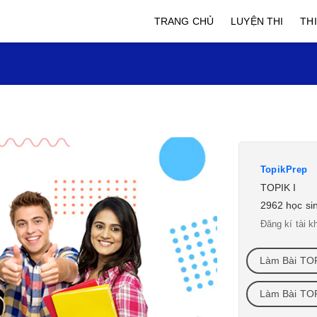
TRANG CHỦ
LUYỆN THI
TH
TopikPrep
TOPIK I
2962 học sinh
Đăng kí tài kh
Làm Bài TOP
Làm Bài TOPI